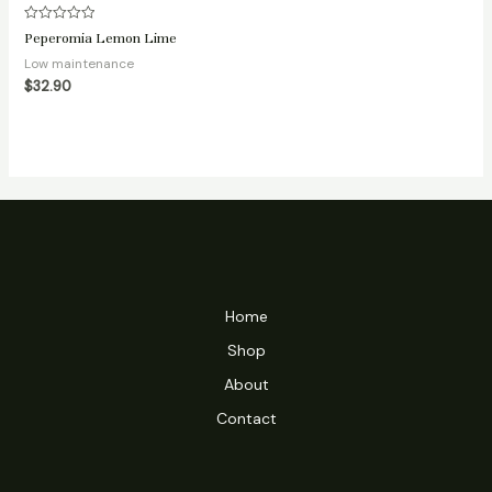
Rated
Peperomia Lemon Lime
0
out
Low maintenance
of
5
$
32.90
Home
Shop
About
Contact