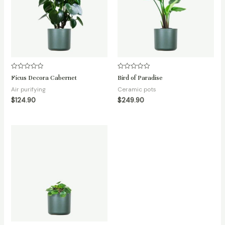
Rated
Rated
Ficus Decora Cabernet
Bird of Paradise
0
0
out
out
Air purifying
Ceramic pots
of
of
5
5
$
124.90
$
249.90