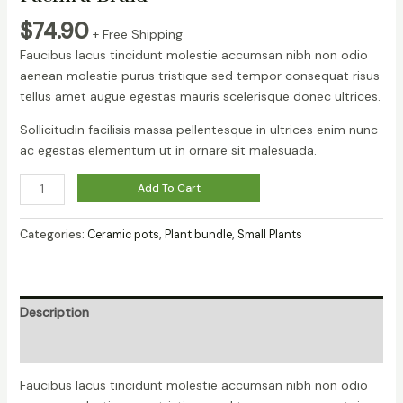
$
74.90
+ Free Shipping
Faucibus lacus tincidunt molestie accumsan nibh non odio
aenean molestie purus tristique sed tempor consequat risus
tellus amet augue egestas mauris scelerisque donec ultrices.
Sollicitudin facilisis massa pellentesque in ultrices enim nunc
ac egestas elementum ut in ornare sit malesuada.
Pachira
Add To Cart
Braid
quantity
Categories:
Ceramic pots
,
Plant bundle
,
Small Plants
Description
Reviews (0)
Faucibus lacus tincidunt molestie accumsan nibh non odio